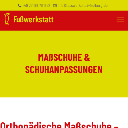
+49 761 89 76 11 62
info@fusswerkstatt-freiburg.de
MAßSCHUHE &
SCHUHANPASSUNGEN
Orthopädische Maßschuhe –